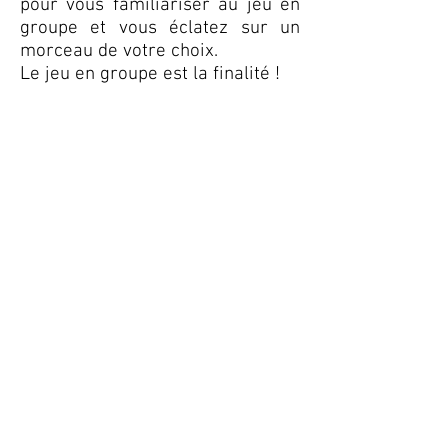
pour vous familiariser au jeu en
groupe et vous éclatez sur un
morceau de votre choix.
Le jeu en groupe est la finalité !
Pour travailler ce concept des
ateliers MUSIQUE ACTUELLE sont
mis en place chaque année, afin
de présenter en public le résultat
musical en fin d'année.